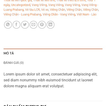
Thuê xe liên quốc gia
,
Thuê xe liên tỉnh
,
Thuê xe theo lịch trình
,
Tour 1
ngày
,
Uncategorized
,
Vang Viêng
,
Vang Viêng
,
Vang Viêng
,
Vang Viêng -
Luang Prabang
,
Vé tàu LCR
,
Vé xe
,
Viêng Chăn
,
Viêng Chăn
,
Viêng Chăn
,
Viêng Chăn - Luang Prabang
,
Viêng Chăn - Vang Viêng
,
Việt Nam - Lào
MÔ TẢ
ĐÁNH GIÁ (0)
Lorem ipsum dolor sit amet, consectetuer adipiscing elit,
sed diam nonummy nibh euismod tincidunt ut laoreet
dolore magna aliquam erat volutpat.