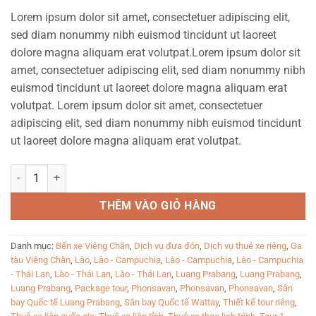
Lorem ipsum dolor sit amet, consectetuer adipiscing elit,
sed diam nonummy nibh euismod tincidunt ut laoreet
dolore magna aliquam erat volutpat.Lorem ipsum dolor sit
amet, consectetuer adipiscing elit, sed diam nonummy nibh
euismod tincidunt ut laoreet dolore magna aliquam erat
volutpat. Lorem ipsum dolor sit amet, consectetuer
adipiscing elit, sed diam nonummy nibh euismod tincidunt
ut laoreet dolore magna aliquam erat volutpat.
Weekend in San Fransico số lượng
THÊM VÀO GIỎ HÀNG
Danh mục:
Bến xe Viêng Chăn
,
Dịch vụ đưa đón
,
Dịch vụ thuê xe riêng
,
Ga
tàu Viêng Chăn
,
Lào
,
Lào - Campuchia
,
Lào - Campuchia
,
Lào - Campuchia
- Thái Lan
,
Lào - Thái Lan
,
Lào - Thái Lan
,
Luang Prabang
,
Luang Prabang
,
Luang Prabang
,
Package tour
,
Phonsavan
,
Phonsavan
,
Phonsavan
,
Sân
bay Quốc tế Luang Prabang
,
Sân bay Quốc tế Wattay
,
Thiết kế tour riêng
,