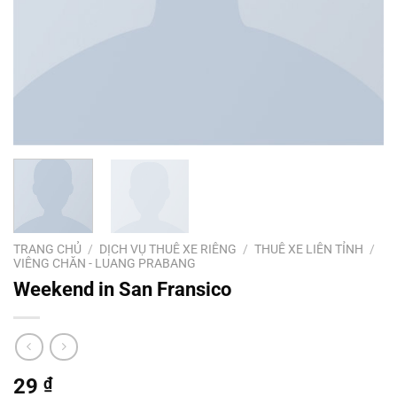
TRANG CHỦ
/
DỊCH VỤ THUÊ XE RIÊNG
/
THUÊ XE LIÊN TỈNH
/
VIÊNG CHĂN - LUANG PRABANG
Weekend in San Fransico
29
₫