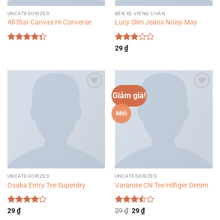
UNCATEGORIZED
BẾN XE VIÊNG CHĂN
All Star Canvas Hi Converse
Lucy Slim Jeans Noisy May
Được xếp
Được
29
₫
hạng
4.33
xếp
5 sao
hạng
3.00
5
sao
Giảm giá!
Add to
Add to
wishlist
wishlist
Mới
UNCATEGORIZED
UNCATEGORIZED
Osaka Entry Tee Superdry
Varanise CN Tee Hilfiger Denim
Giá
Giá
Được
29
₫
Được
29
₫
29
₫
gốc
hiện
xếp hạng
xếp