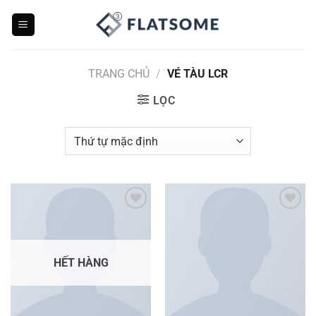
Bỏ
qua
nội
dung
TRANG CHỦ
/
VÉ TÀU LCR
LỌC
Add to
Add to
wishlist
wishlist
HẾT HÀNG