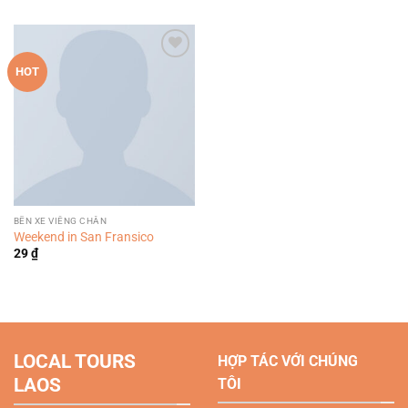
là:
tại
4.00
5
hạng
29 ₫.
là:
sao
3.50
5
29 ₫.
sao
Add to
HOT
wishlist
BẾN XE VIÊNG CHĂN
Weekend in San Fransico
29
₫
LOCAL TOURS
HỢP TÁC VỚI CHÚNG
LAOS
TÔI