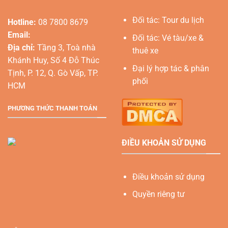
Đối tác: Tour du lịch
Hotline:
08 7800 8679
Email:
Đối tác: Vé tàu/xe &
Địa chỉ:
Tầng 3, Toà nhà
thuê xe
Khánh Huy, Số 4 Đỗ Thúc
Đại lý hợp tác & phân
Tịnh, P. 12, Q. Gò Vấp, TP.
phối
HCM
PHƯƠNG THỨC THANH TOÁN
ĐIỀU KHOẢN SỬ DỤNG
Điều khoản sử dụng
Quyền riêng tư