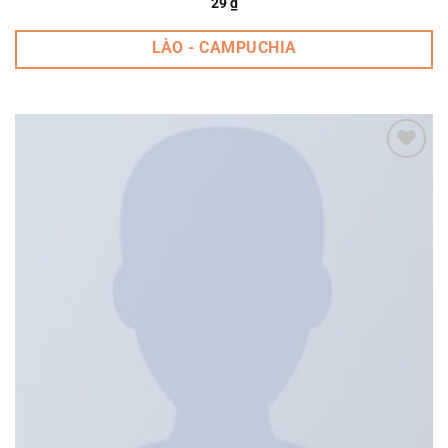
Được
29
₫
xếp hạng
4.00
5
LÀO - CAMPUCHIA
sao
Add to
wishlist