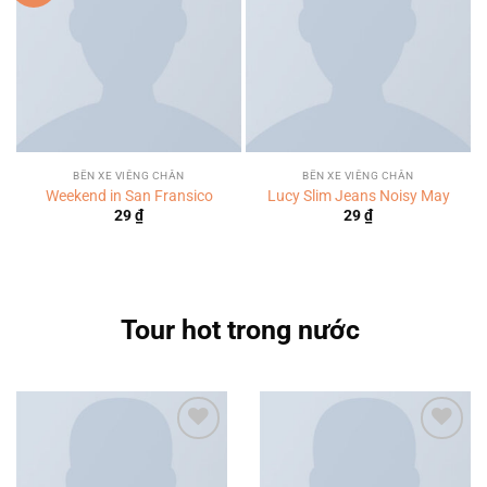
wishlist
wishlist
BẾN XE VIÊNG CHĂN
BẾN XE VIÊNG CHĂN
Weekend in San Fransico
Lucy Slim Jeans Noisy May
29
₫
29
₫
Tour hot trong nước
Add to
Add to
wishlist
wishlist