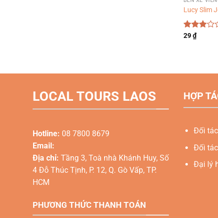
BẾN XE VIÊ
Lucy Slim 
Được
29
₫
xếp
hạng
3.00
5
sao
LOCAL TOURS LAOS
HỢP TÁ
Đối tác
Hotline:
08 7800 8679
Email:
Đối tác
Địa chỉ:
Tầng 3, Toà nhà Khánh Huy, Số
Đại lý 
4 Đỗ Thúc Tịnh, P. 12, Q. Gò Vấp, TP.
HCM
PHƯƠNG THỨC THANH TOÁN