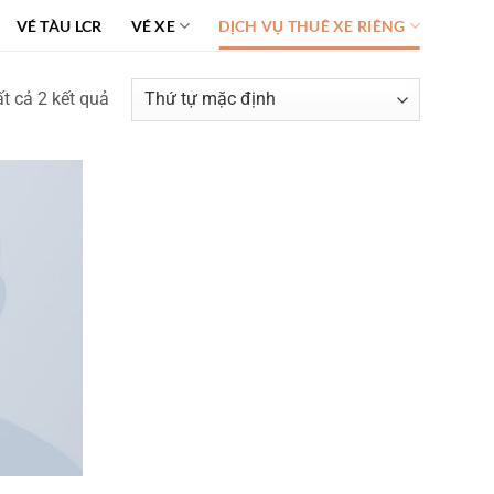
VÉ TÀU LCR
VÉ XE
DỊCH VỤ THUÊ XE RIÊNG
ất cả 2 kết quả
Add to
wishlist