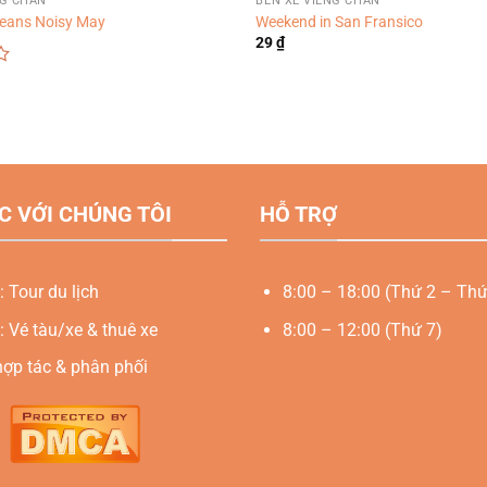
NG CHĂN
BẾN XE VIÊNG CHĂN
Jeans Noisy May
Weekend in San Fransico
29
₫
C VỚI CHÚNG TÔI
HỖ TRỢ
: Tour du lịch
8:00 – 18:00 (Thứ 2 – Thứ
: Vé tàu/xe & thuê xe
8:00 – 12:00 (Thứ 7)
hợp tác & phân phối