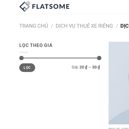
Bỏ
qua
nội
dung
TRANG CHỦ
/
DỊCH VỤ THUÊ XE RIÊNG
/
DỊC
LỌC THEO GIÁ
Giá
Giá
Giá:
20 ₫
—
30 ₫
LỌC
thấp
cao
nhất
nhất