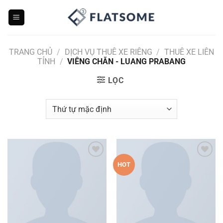
Bỏ
qua
nội
dung
TRANG CHỦ
/
DỊCH VỤ THUÊ XE RIÊNG
/
THUÊ XE LIÊN
TỈNH
/
VIÊNG CHĂN - LUANG PRABANG
LỌC
Add to
Add to
HOT
wishlist
wishlist