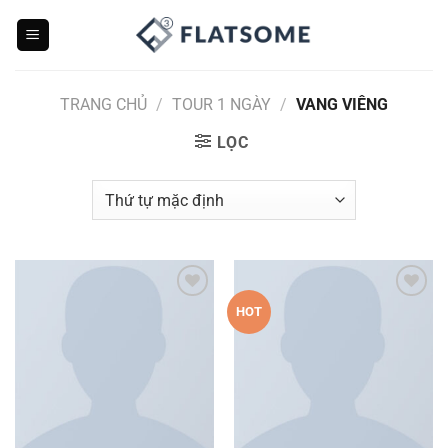
Bỏ
qua
nội
dung
TRANG CHỦ
/
TOUR 1 NGÀY
/
VANG VIÊNG
LỌC
Add to
Add to
HOT
wishlist
wishlist