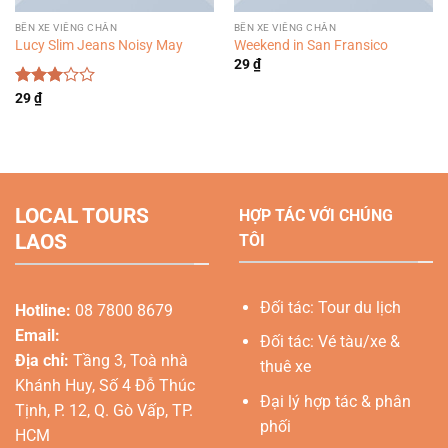
BẾN XE VIÊNG CHĂN
BẾN XE VIÊNG CHĂN
Lucy Slim Jeans Noisy May
Weekend in San Fransico
29
₫
Được
29
₫
xếp
hạng
3.00
5
sao
LOCAL TOURS
HỢP TÁC VỚI CHÚNG
LAOS
TÔI
Đối tác: Tour du lịch
Hotline:
08 7800 8679
Email:
Đối tác: Vé tàu/xe &
Địa chỉ:
Tầng 3, Toà nhà
thuê xe
Khánh Huy, Số 4 Đỗ Thúc
Đại lý hợp tác & phân
Tịnh, P. 12, Q. Gò Vấp, TP.
phối
HCM