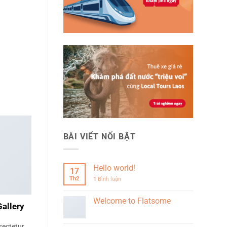
BÀI VIẾT NỔI BẬT
Hello world!
17
Th2
1
Bình luận
Welcome to Flatsome
Gallery
sectetur