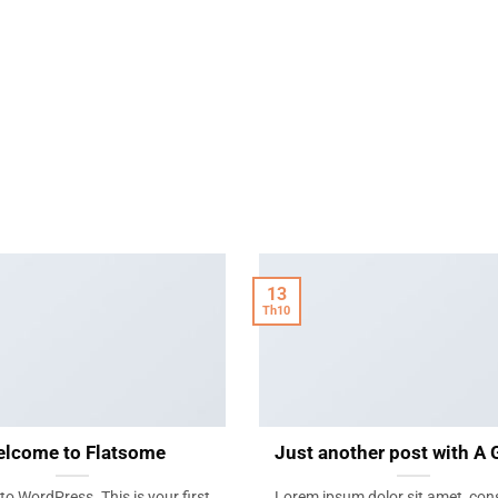
13
Th10
lcome to Flatsome
Just another post with A 
o WordPress. This is your first
Lorem ipsum dolor sit amet, con