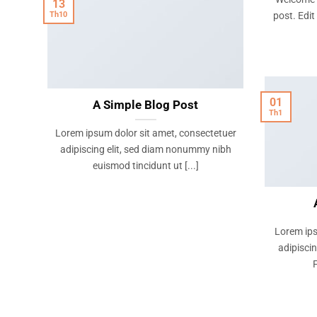
13
post. Edit 
Th10
01
A Simple Blog Post
Th1
Lorem ipsum dolor sit amet, consectetuer
adipiscing elit, sed diam nonummy nibh
euismod tincidunt ut [...]
Lorem ips
adipiscin