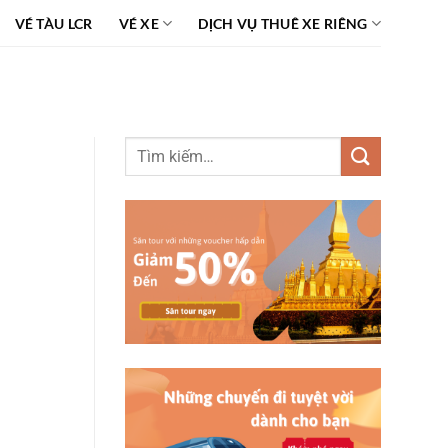
VÉ TÀU LCR
VÉ XE
DỊCH VỤ THUÊ XE RIÊNG