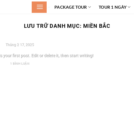
.
PACKAGE TOUR
TOUR 1 NGÀY
LƯU TRỮ DANH MỤC:
MIỀN BẮC
 MIỀN TRUNG SALAVAN UNCATEGORIZED VANG VIÊNG VIÊNG CHĂN
Hello world!
Tháng 2 17, 2025
our first post. Edit or delete it, then start writing!
1 BÌNH LUẬN
TIẾP TỤC ĐỌC
→