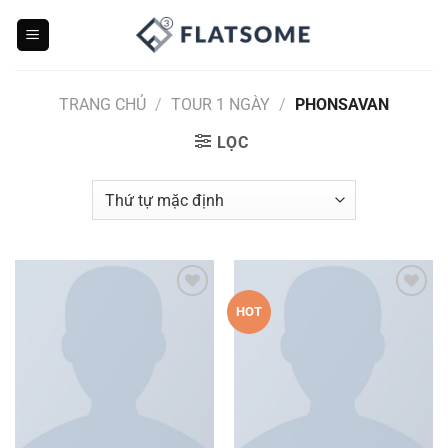
Bỏ
qua
nội
dung
TRANG CHỦ
/
TOUR 1 NGÀY
/
PHONSAVAN
LỌC
Add to
Add to
HOT
wishlist
wishlist