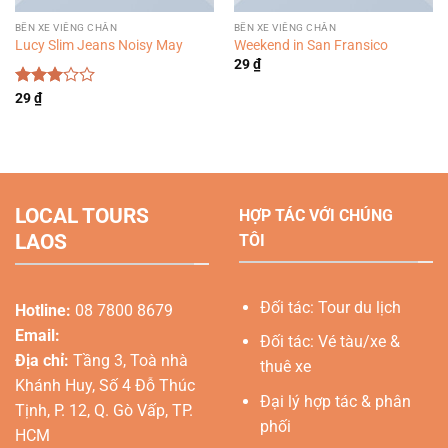
BẾN XE VIÊNG CHĂN
BẾN XE VIÊNG CHĂN
Lucy Slim Jeans Noisy May
Weekend in San Fransico
29
₫
Được
29
₫
xếp
hạng
3.00
5
sao
LOCAL TOURS
HỢP TÁC VỚI CHÚNG
LAOS
TÔI
Đối tác: Tour du lịch
Hotline:
08 7800 8679
Email:
Đối tác: Vé tàu/xe &
Địa chỉ:
Tầng 3, Toà nhà
thuê xe
Khánh Huy, Số 4 Đỗ Thúc
Đại lý hợp tác & phân
Tịnh, P. 12, Q. Gò Vấp, TP.
phối
HCM