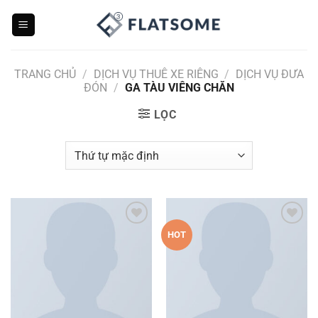
Bỏ
qua
nội
dung
TRANG CHỦ
/
DỊCH VỤ THUÊ XE RIÊNG
/
DỊCH VỤ ĐƯA
ĐÓN
/
GA TÀU VIÊNG CHĂN
LỌC
Add to
Add to
HOT
wishlist
wishlist