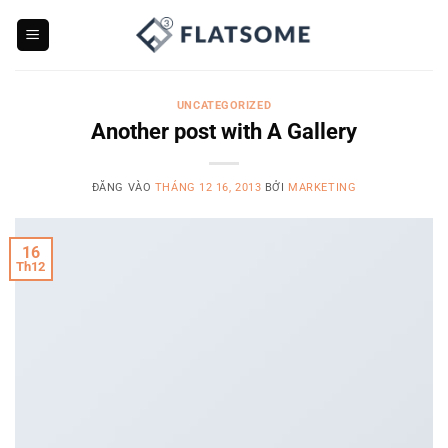
Bỏ
qua
nội
dung
UNCATEGORIZED
Another post with A Gallery
ĐĂNG VÀO
THÁNG 12 16, 2013
BỞI
MARKETING
16
Th12