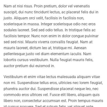
Nam at nisi risus. Proin pretium, dolor vel venenatis
suscipit, dui nunc tincidunt lectus, ac placerat felis dui in
justo. Aliquam orci velit, facilisis in facilisis non,
scelerisque in massa. Integer scelerisque odio nec eros
sodales laoreet. Sed sed odio tellus. In tristique felis ac
facilisis tempor. Nunc non enim in dolor congue pulvinar
sed sed nisi. Mauris viverra convallis feugiat. Nam at
mauris laoreet, dictum leo at, tristique mi. Aenean
pellentesque justo vel diam elementum iaculis. Nam
lobortis cursus vestibulum. Nulla feugiat mauris felis,
auctor pretium dui euismod in.
Vestibulum et enim vitae lectus malesuada aliquam vitae
non mi. Suspendisse tellus eros, ultricies nec lorem feugiat,
pharetra auctor dui. Suspendisse placerat neque leo, nec
commodo eros ultrices vel. Fusce elit libero, aliquam quis
libero non, consectetur accumsan est. Proin tempus mauris
id cursus posuere. Sed et rutrum felis, vel aliquet ante.