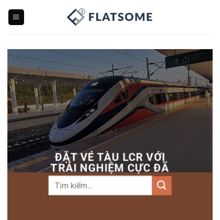
Bỏ
qua
nội
dung
ĐẶT VÉ TÀU LCR VỚI
TRẢI NGHIỆM CỰC ĐÃ
Tìm
kiếm: