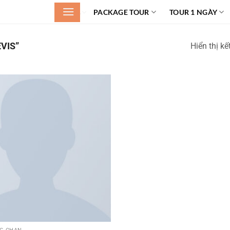
.
PACKAGE TOUR
TOUR 1 NGÀY
VIS”
Hiển thị k
Add to
wishlist