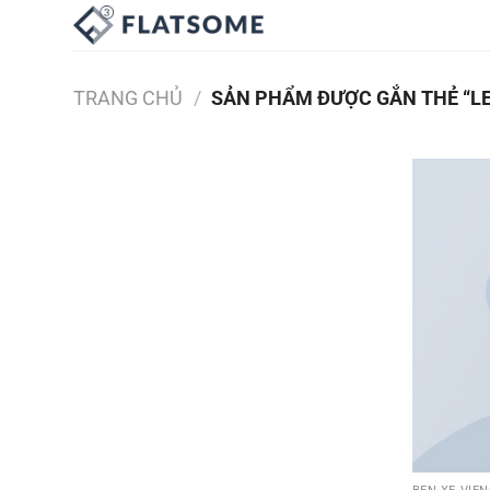
Bỏ
qua
nội
dung
TRANG CHỦ
/
SẢN PHẨM ĐƯỢC GẮN THẺ “LE