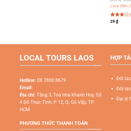
BẾN XE VIÊ
Lucy Slim 
Được
29
₫
xếp
hạng
3.00
5
sao
LOCAL TOURS LAOS
HỢP TÁ
Đối tác
Hotline:
08 7800 8679
Email:
Đối tác
Địa chỉ:
Tầng 3, Toà nhà Khánh Huy, Số
Đại lý 
4 Đỗ Thúc Tịnh, P. 12, Q. Gò Vấp, TP.
HCM
PHƯƠNG THỨC THANH TOÁN