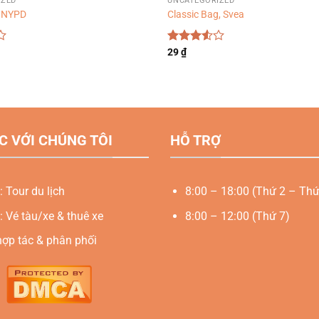
IZED
UNCATEGORIZED
, NYPD
Classic Bag, Svea
Được
29
₫
xếp
hạng
3.50
5
sao
C VỚI CHÚNG TÔI
HỖ TRỢ
: Tour du lịch
8:00 – 18:00 (Thứ 2 – Thứ
: Vé tàu/xe & thuê xe
8:00 – 12:00 (Thứ 7)
hợp tác & phân phối