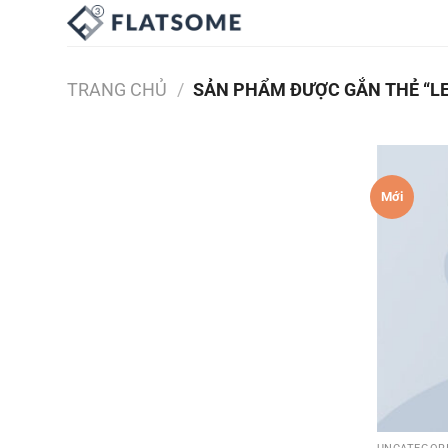
Bỏ
qua
nội
dung
TRANG CHỦ
/
SẢN PHẨM ĐƯỢC GẮN THẺ “L
Mới