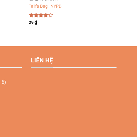
UNCATEGORIZED
Talifa Bag , NYPD
Được
29
₫
xếp hạng
4.00
5
sao
LIÊN HỆ
 6)