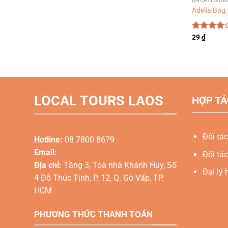
UNCATEGOR
Adelia Bag
Được
29
₫
xếp hạng
4.00
5
sao
LOCAL TOURS LAOS
HỢP TÁ
Đối tác
Hotline:
08 7800 8679
Email:
Đối tác
Địa chỉ:
Tầng 3, Toà nhà Khánh Huy, Số
Đại lý 
4 Đỗ Thúc Tịnh, P. 12, Q. Gò Vấp, TP.
HCM
PHƯƠNG THỨC THANH TOÁN