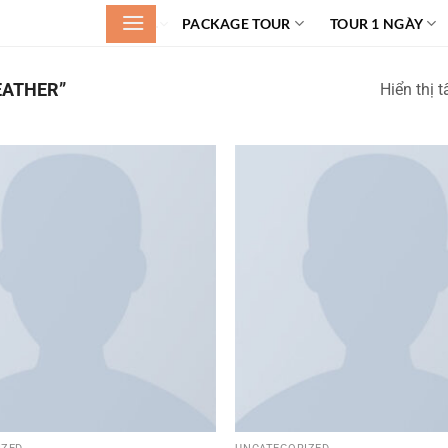
.
PACKAGE TOUR
TOUR 1 NGÀY
EATHER”
Hiển thị t
Add to
wishlist