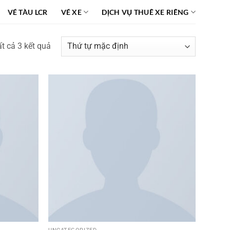
VÉ TÀU LCR
VÉ XE
DỊCH VỤ THUÊ XE RIÊNG
ất cả 3 kết quả
Add to
Add to
wishlist
wishlist