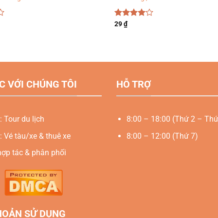
Được
29
₫
xếp hạng
4.00
5
sao
C VỚI CHÚNG TÔI
HỖ TRỢ
: Tour du lịch
8:00 – 18:00 (Thứ 2 – Thứ
: Vé tàu/xe & thuê xe
8:00 – 12:00 (Thứ 7)
hợp tác & phân phối
HOẢN SỬ DỤNG