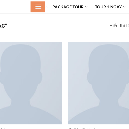
.
PACKAGE TOUR
TOUR 1 NGÀY
AG”
Hiển thị t
Add to
wishlist