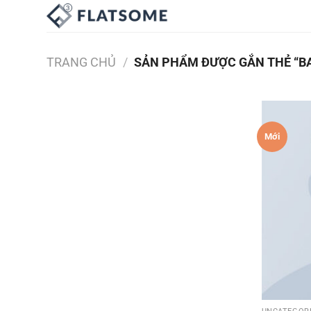
Bỏ
qua
nội
dung
TRANG CHỦ
/
SẢN PHẨM ĐƯỢC GẮN THẺ “B
Mới