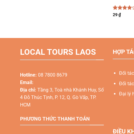
Được
29
₫
xếp hạng
4.00
5
sao
LOCAL TOURS LAOS
HỢP TÁ
Đối tác
Hotline:
08 7800 8679
Email:
Đối tác
Địa chỉ:
Tầng 3, Toà nhà Khánh Huy, Số
Đại lý 
4 Đỗ Thúc Tịnh, P. 12, Q. Gò Vấp, TP.
HCM
PHƯƠNG THỨC THANH TOÁN
ĐIỀU K