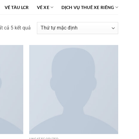
VÉ TÀU LCR
VÉ XE
DỊCH VỤ THUÊ XE RIÊNG
ất cả 5 kết quả
Add to
Add to
wishlist
wishlist